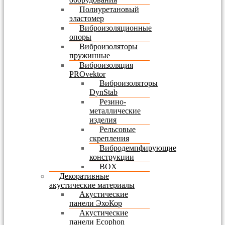
Полиуретановый
эластомер
Виброизоляционные
опоры
Виброизоляторы
пружинные
Виброизоляция
PROvektor
Виброизоляторы
DynStab
Резино-
металлические
изделия
Рельсовые
скрепления
Вибродемпфирующие
конструкции
BOX
Декоративные
акустические материалы
Акустические
панели ЭхоКор
Акустические
панели Ecophon