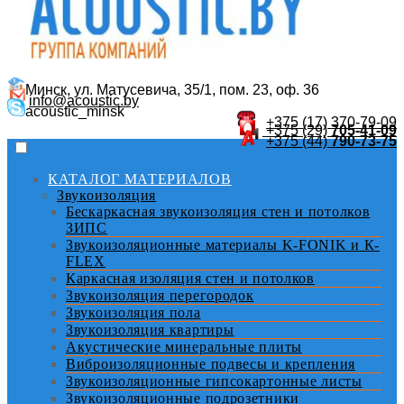
Минск, ул. Матусевича, 35/1, пом. 23, оф. 36
info@acoustic.by
acoustic_minsk
+375 (17)
370-79-09
+375 (29)
705-41-09
+375 (44)
790-73-75
КАТАЛОГ МАТЕРИАЛОВ
Звукоизоляция
Бескаркасная звукоизоляция стен и потолков
ЗИПС
Звукоизоляционные материалы K-FONIK и К-
FLEX
Каркасная изоляция стен и потолков
Звукоизоляция перегородок
Звукоизоляция пола
Звукоизоляция квартиры
Акустические минеральные плиты
Виброизоляционные подвесы и крепления
Звукоизоляционные гипсокартонные листы
Звукоизоляционные подрозетники