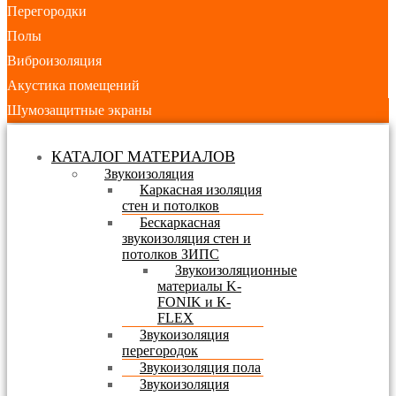
Перегородки
Полы
Виброизоляция
Акустика помещений
Шумозащитные экраны
КАТАЛОГ МАТЕРИАЛОВ
Звукоизоляция
Каркасная изоляция
стен и потолков
Бескаркасная
звукоизоляция стен и
потолков ЗИПС
Звукоизоляционные
материалы K-
FONIK и К-
FLEX
Звукоизоляция
перегородок
Звукоизоляция пола
Звукоизоляция