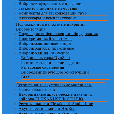
Вибродемпфированные профили
Звукоизоляционные мембраны
Комплекты для звукоизоляции труб
Аксессуары и комплектующие
Подложки под напольные покрытия
Виброизоляция
Подвес для виброизоляции оборудования
Полиуретановый эластомер
Виброизоляционные опоры
Виброизоляторы пружинные
Виброизоляция PROvektor
Виброизоляторы DynStab
Резино-металлические изделия
Рельсовые скрепления
Вибродемпфирующие конструкции
BOX
Декоративные акустические материалы
Панели Bonacoustic
Декоративные акустические панели из
войлока FLEXAKUSTIK STUDIO
Реечные панели Flexakustik Studio Line
Акустические панели ЭхоКор
Акустические панели Ecophon