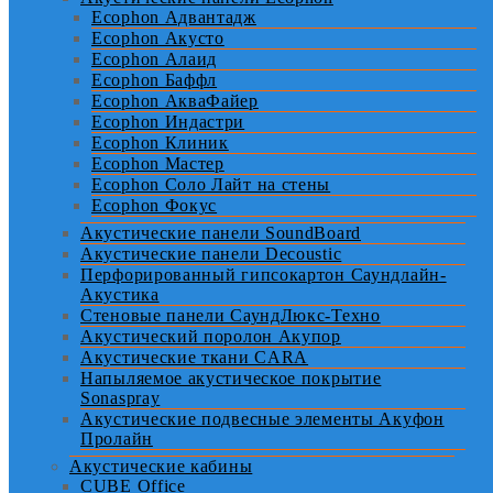
Ecophon Адвантадж
Ecophon Акусто
Ecophon Алаид
Ecophon Баффл
Ecophon АкваФайер
Ecophon Индастри
Ecophon Клиник
Ecophon Мастер
Ecophon Соло Лайт на стены
Ecophon Фокус
Акустические панели SoundBoard
Акустические панели Decoustic
Перфорированный гипсокартон Саундлайн-
Акустика
Стеновые панели СаундЛюкс-Техно
Акустический поролон Акупор
Акустические ткани CARA
Напыляемое акустическое покрытие
Sonaspray
Акустические подвесные элементы Акуфон
Пролайн
Акустические кабины
CUBE Office