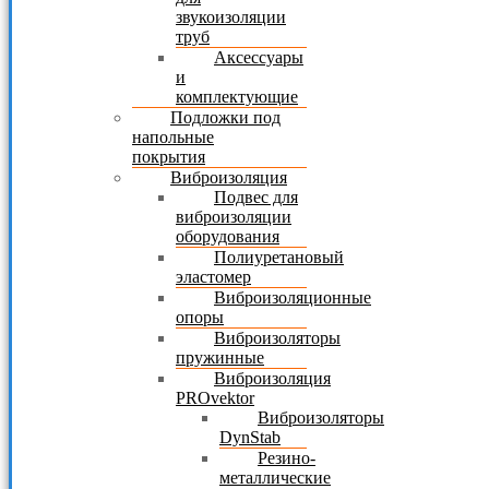
звукоизоляции
труб
Аксессуары
и
комплектующие
Подложки под
напольные
покрытия
Виброизоляция
Подвес для
виброизоляции
оборудования
Полиуретановый
эластомер
Виброизоляционные
опоры
Виброизоляторы
пружинные
Виброизоляция
PROvektor
Виброизоляторы
DynStab
Резино-
металлические