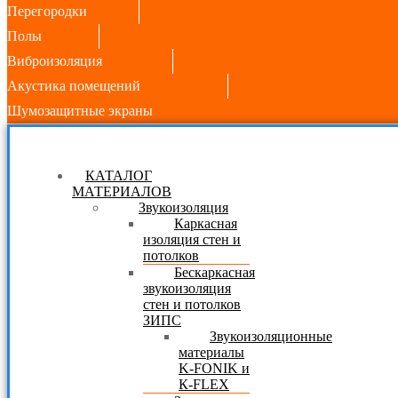
Перегородки
Полы
Виброизоляция
Акустика помещений
Шумозащитные экраны
КАТАЛОГ
МАТЕРИАЛОВ
Звукоизоляция
Каркасная
изоляция стен и
потолков
Бескаркасная
звукоизоляция
стен и потолков
ЗИПС
Звукоизоляционные
материалы
K-FONIK и
К-FLEX