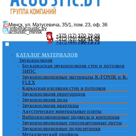
Минск, ул. Матусевича, 35/1, пом. 23, оф. 36
info@acoustic.by
acoustic_minsk
+375 (17)
370-79-09
+375 (29)
705-41-09
+375 (44)
790-73-75
КАТАЛОГ МАТЕРИАЛОВ
Звукоизоляция
Бескаркасная звукоизоляция стен и потолков
ЗИПС
Звукоизоляционные материалы K-FONIK и К-
FLEX
Каркасная изоляция стен и потолков
Звукоизоляция перегородок
Звукоизоляция пола
Звукоизоляция квартиры
Акустические минеральные плиты
Виброизоляционные подвесы и крепления
Звукоизоляционные гипсокартонные листы
Звукоизоляционные подрозетники
Металлический профиль