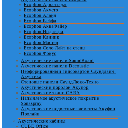
Ecophon Адвантадж
Ecophon Акусто
Ecophon Алаид
Ecophon Баффл
Ecophon АкваФайер
Ecophon Индастри
Ecophon Клиник
Ecophon Мастер
Ecophon Соло Лайт на стены
Ecophon Фокус
Акустические панели SoundBoard
Акустические панели Decoustic
Перфорированный гипсокартон Саундлайн-
Акустика
Стеновые панели СаундЛюкс-Техно
Акустический поролон Акупор
Акустические ткани CARA
Напыляемое акустическое покрытие
Sonaspray
Акустические подвесные элементы Акуфон
Пролайн
Акустические кабины
CUBE Office