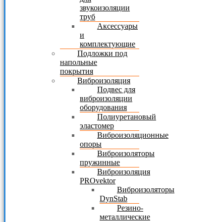
звукоизоляции
труб
Аксессуары
и
комплектующие
Подложки под
напольные
покрытия
Виброизоляция
Подвес для
виброизоляции
оборудования
Полиуретановый
эластомер
Виброизоляционные
опоры
Виброизоляторы
пружинные
Виброизоляция
PROvektor
Виброизоляторы
DynStab
Резино-
металлические