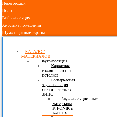
Перегородки
Полы
Виброизоляция
Акустика помещений
Шумозащитные экраны
КАТАЛОГ
МАТЕРИАЛОВ
Звукоизоляция
Каркасная
изоляция стен и
потолков
Бескаркасная
звукоизоляция
стен и потолков
ЗИПС
Звукоизоляционные
материалы
K-FONIK и
К-FLEX