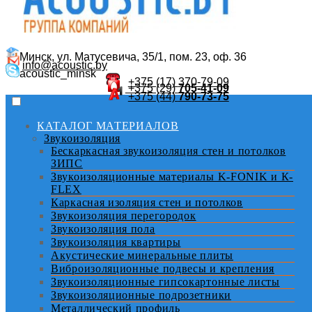
Минск, ул. Матусевича, 35/1, пом. 23, оф. 36
info@acoustic.by
acoustic_minsk
+375 (17)
370-79-09
+375 (29)
705-41-09
+375 (44)
790-73-75
КАТАЛОГ МАТЕРИАЛОВ
Звукоизоляция
Бескаркасная звукоизоляция стен и потолков
ЗИПС
Звукоизоляционные материалы K-FONIK и К-
FLEX
Каркасная изоляция стен и потолков
Звукоизоляция перегородок
Звукоизоляция пола
Звукоизоляция квартиры
Акустические минеральные плиты
Виброизоляционные подвесы и крепления
Звукоизоляционные гипсокартонные листы
Звукоизоляционные подрозетники
Металлический профиль