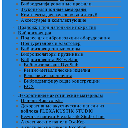
Вибродемпфированные профили
Звукоизоляционные мембраны
Комплекты для звукоизоляции труб
Аксессуары и комплектующие
Подложки под напольные покрытия
Виброизоляция
Подвес для виброизоляции оборудования
Полиуретановый эластомер
Виброизоляционные опоры
Виброизоляторы пружинные
Виброизоляция PROvektor
Виброизоляторы DynStab
Резино-металлические изделия
Рельсовые скрепления
Вибродемпфирующие конструкции
BOX
Декоративные акустические материалы
Панели Bonacoustic
Декоративные акустические панели из
войлока FLEXAKUSTIK STUDIO
Реечные панели Flexakustik Studio Line
Акустические панели ЭхоКор
Акустические панели Ecophon