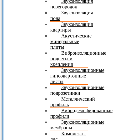
Звукоизоляция
перегородок
Звукоизоляция
пола
Звукоизоляция
квартиры
Акустические
минеральные
плиты
Виброизоляционные
подвесы и
крепления
Звукоизоляционные
гипсокартонные
листы
Звукоизоляционные
подрозетники
Металлический
профиль
Вибродемпфированные
профили
Звукоизоляционные
мембраны
Комплекты
для