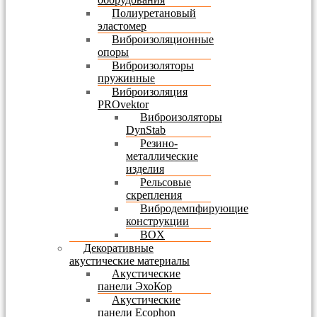
Полиуретановый
эластомер
Виброизоляционные
опоры
Виброизоляторы
пружинные
Виброизоляция
PROvektor
Виброизоляторы
DynStab
Резино-
металлические
изделия
Рельсовые
скрепления
Вибродемпфирующие
конструкции
BOX
Декоративные
акустические материалы
Акустические
панели ЭхоКор
Акустические
панели Ecophon