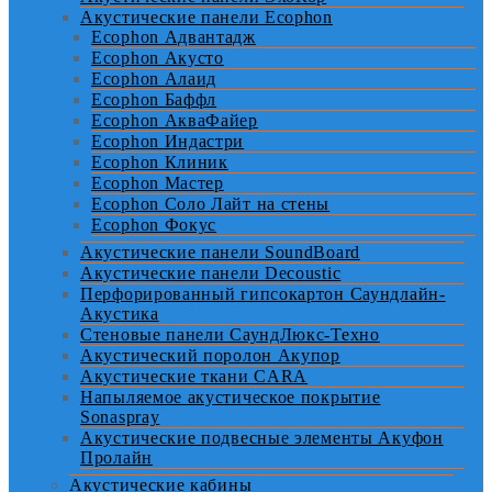
Акустические панели Ecophon
Ecophon Адвантадж
Ecophon Акусто
Ecophon Алаид
Ecophon Баффл
Ecophon АкваФайер
Ecophon Индастри
Ecophon Клиник
Ecophon Мастер
Ecophon Соло Лайт на стены
Ecophon Фокус
Акустические панели SoundBoard
Акустические панели Decoustic
Перфорированный гипсокартон Саундлайн-
Акустика
Стеновые панели СаундЛюкс-Техно
Акустический поролон Акупор
Акустические ткани CARA
Напыляемое акустическое покрытие
Sonaspray
Акустические подвесные элементы Акуфон
Пролайн
Акустические кабины