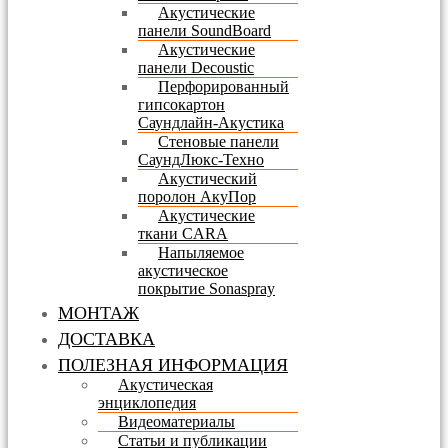
Акустические
панели SoundBoard
Акустические
панели Decoustic
Перфорированный
гипсокартон
Саундлайн-Акустика
Стеновые панели
СаундЛюкс-Техно
Акустический
поролон АкуПор
Акустические
ткани CARA
Напыляемое
акустическое
покрытие Sonaspray
МОНТАЖ
ДОСТАВКА
ПОЛЕЗНАЯ ИНФОРМАЦИЯ
Акустическая
энциклопедия
Видеоматериалы
Статьи и публикации