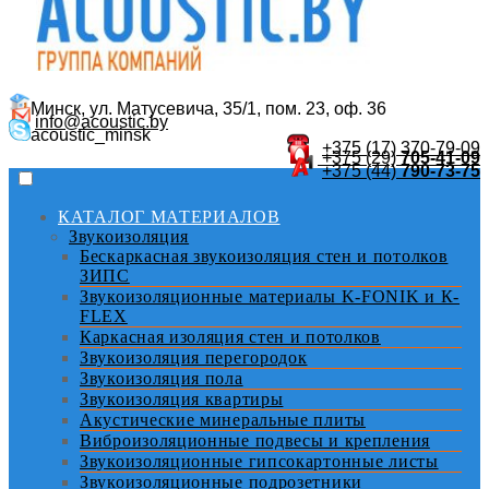
Минск, ул. Матусевича, 35/1, пом. 23, оф. 36
info@acoustic.by
acoustic_minsk
+375 (17)
370-79-09
+375 (29)
705-41-09
+375 (44)
790-73-75
КАТАЛОГ МАТЕРИАЛОВ
Звукоизоляция
Бескаркасная звукоизоляция стен и потолков
ЗИПС
Звукоизоляционные материалы K-FONIK и К-
FLEX
Каркасная изоляция стен и потолков
Звукоизоляция перегородок
Звукоизоляция пола
Звукоизоляция квартиры
Акустические минеральные плиты
Виброизоляционные подвесы и крепления
Звукоизоляционные гипсокартонные листы
Звукоизоляционные подрозетники