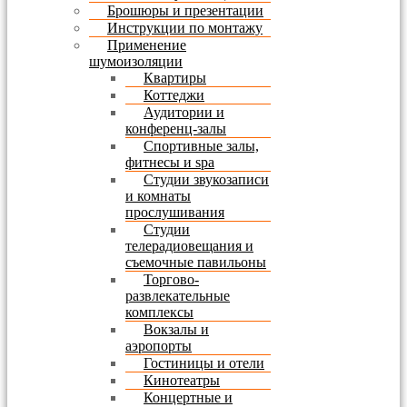
Брошюры и презентации
Инструкции по монтажу
Применение
шумоизоляции
Квартиры
Коттеджи
Аудитории и
конференц-залы
Спортивные залы,
фитнесы и spa
Студии звукозаписи
и комнаты
прослушивания
Студии
телерадиовещания и
съемочные павильоны
Торгово-
развлекательные
комплексы
Вокзалы и
аэропорты
Гостиницы и отели
Кинотеатры
Концертные и