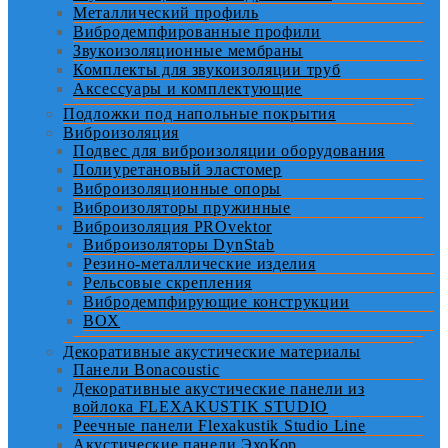
Металлический профиль
Вибродемпфированные профили
Звукоизоляционные мембраны
Комплекты для звукоизоляции труб
Аксессуары и комплектующие
Подложки под напольные покрытия
Виброизоляция
Подвес для виброизоляции оборудования
Полиуретановый эластомер
Виброизоляционные опоры
Виброизоляторы пружинные
Виброизоляция PROvektor
Виброизоляторы DynStab
Резино-металлические изделия
Рельсовые скрепления
Вибродемпфирующие конструкции
BOX
Декоративные акустические материалы
Панели Bonacoustic
Декоративные акустические панели из
войлока FLEXAKUSTIK STUDIO
Реечные панели Flexakustik Studio Line
Акустические панели ЭхоКор