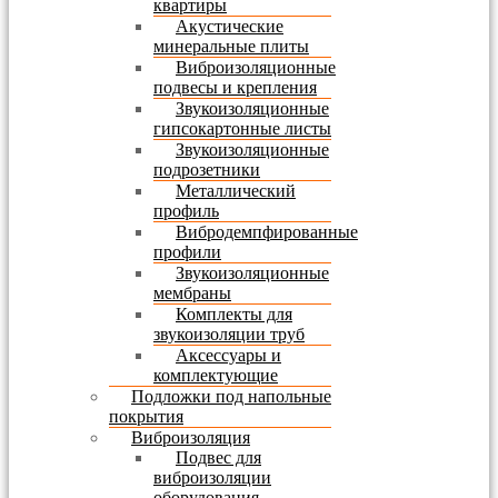
квартиры
Акустические
минеральные плиты
Виброизоляционные
подвесы и крепления
Звукоизоляционные
гипсокартонные листы
Звукоизоляционные
подрозетники
Металлический
профиль
Вибродемпфированные
профили
Звукоизоляционные
мембраны
Комплекты для
звукоизоляции труб
Аксессуары и
комплектующие
Подложки под напольные
покрытия
Виброизоляция
Подвес для
виброизоляции
оборудования