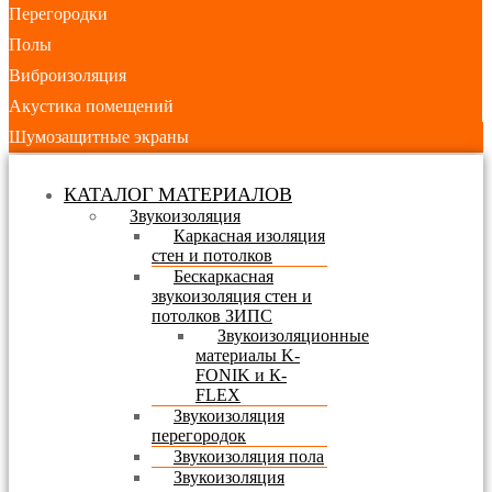
Перегородки
Полы
Виброизоляция
Акустика помещений
Шумозащитные экраны
КАТАЛОГ МАТЕРИАЛОВ
Звукоизоляция
Каркасная изоляция
стен и потолков
Бескаркасная
звукоизоляция стен и
потолков ЗИПС
Звукоизоляционные
материалы K-
FONIK и К-
FLEX
Звукоизоляция
перегородок
Звукоизоляция пола
Звукоизоляция