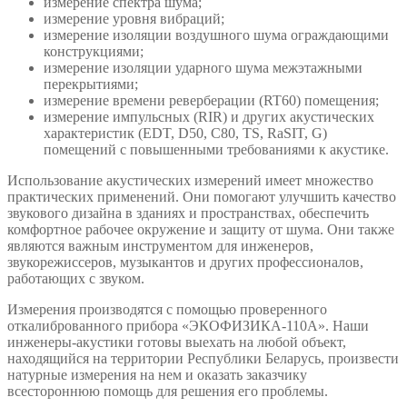
измерение спектра шума;
измерение уровня вибраций;
измерение изоляции воздушного шума ограждающими
конструкциями;
измерение изоляции ударного шума межэтажными
перекрытиями;
измерение времени реверберации (RT60) помещения;
измерение импульсных (RIR) и других акустических
характеристик (EDT, D50, C80, TS, RaSIT, G)
помещений с повышенными требованиями к акустике.
Использование акустических измерений имеет множество
практических применений. Они помогают улучшить качество
звукового дизайна в зданиях и пространствах, обеспечить
комфортное рабочее окружение и защиту от шума. Они также
являются важным инструментом для инженеров,
звукорежиссеров, музыкантов и других профессионалов,
работающих с звуком.
Измерения производятся с помощью проверенного
откалиброванного прибора «ЭКОФИЗИКА-110А». Наши
инженеры-акустики готовы выехать на любой объект,
находящийся на территории Республики Беларусь, произвести
натурные измерения на нем и оказать заказчику
всестороннюю помощь для решения его проблемы.