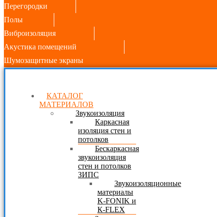
Перегородки
Полы
Виброизоляция
Акустика помещений
Шумозащитные экраны
КАТАЛОГ
МАТЕРИАЛОВ
Звукоизоляция
Каркасная
изоляция стен и
потолков
Бескаркасная
звукоизоляция
стен и потолков
ЗИПС
Звукоизоляционные
материалы
K-FONIK и
К-FLEX