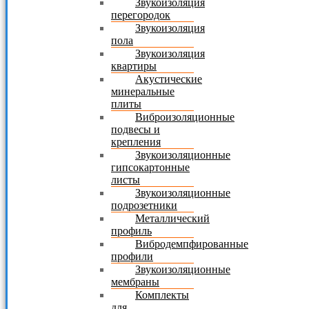
Звукоизоляция
перегородок
Звукоизоляция
пола
Звукоизоляция
квартиры
Акустические
минеральные
плиты
Виброизоляционные
подвесы и
крепления
Звукоизоляционные
гипсокартонные
листы
Звукоизоляционные
подрозетники
Металлический
профиль
Вибродемпфированные
профили
Звукоизоляционные
мембраны
Комплекты
для