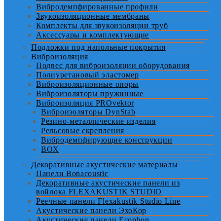
Вибродемпфированные профили
Звукоизоляционные мембраны
Комплекты для звукоизоляции труб
Аксессуары и комплектующие
Подложки под напольные покрытия
Виброизоляция
Подвес для виброизоляции оборудования
Полиуретановый эластомер
Виброизоляционные опоры
Виброизоляторы пружинные
Виброизоляция PROvektor
Виброизоляторы DynStab
Резино-металлические изделия
Рельсовые скрепления
Вибродемпфирующие конструкции
BOX
Декоративные акустические материалы
Панели Bonacoustic
Декоративные акустические панели из
войлока FLEXAKUSTIK STUDIO
Реечные панели Flexakustik Studio Line
Акустические панели ЭхоКор
Акустические панели Ecophon