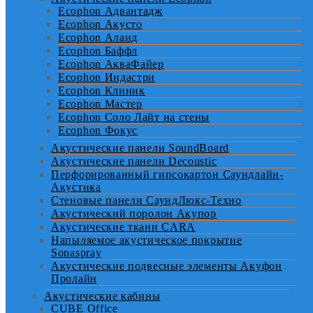
Ecophon Адвантадж
Ecophon Акусто
Ecophon Алаид
Ecophon Баффл
Ecophon АкваФайер
Ecophon Индастри
Ecophon Клиник
Ecophon Мастер
Ecophon Соло Лайт на стены
Ecophon Фокус
Акустические панели SoundBoard
Акустические панели Decoustic
Перфорированный гипсокартон Саундлайн-
Акустика
Стеновые панели СаундЛюкс-Техно
Акустический поролон Акупор
Акустические ткани CARA
Напыляемое акустическое покрытие
Sonaspray
Акустические подвесные элементы Акуфон
Пролайн
Акустические кабины
CUBE Office