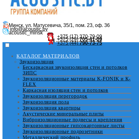
Минск, ул. Матусевича, 35/1, пом. 23, оф. 36
info@acoustic.by
acoustic_minsk
+375 (17)
370-79-09
+375 (29)
705-41-09
+375 (44)
790-73-75
КАТАЛОГ МАТЕРИАЛОВ
Звукоизоляция
Бескаркасная звукоизоляция стен и потолков
ЗИПС
Звукоизоляционные материалы K-FONIK и К-
FLEX
Каркасная изоляция стен и потолков
Звукоизоляция перегородок
Звукоизоляция пола
Звукоизоляция квартиры
Акустические минеральные плиты
Виброизоляционные подвесы и крепления
Звукоизоляционные гипсокартонные листы
Звукоизоляционные подрозетники
Металлический профиль