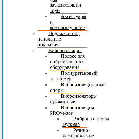
звукоизоляции
труб
Аксессуары
и
комплектующие
Подложки под
напольные
покрытия
Виброизоляция
Подвес для
виброизоляции
оборудования
Полиуретановый
эластомер
Виброизоляционные
опоры
Виброизоляторы
пружинные
Виброизоляция
PROvektor
Виброизоляторы
DynStab
Резино-
металлические