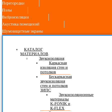
Перегородки
Полы
Виброизоляция
Акустика помещений
Шумозащитные экраны
КАТАЛОГ
МАТЕРИАЛОВ
Звукоизоляция
Каркасная
изоляция стен и
потолков
Бескаркасная
звукоизоляция
стен и потолков
ЗИПС
Звукоизоляционные
материалы
K-FONIK и
К-FLEX