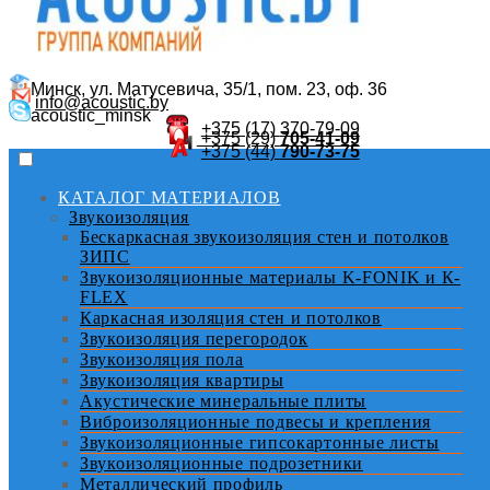
Минск, ул. Матусевича, 35/1, пом. 23, оф. 36
info@acoustic.by
acoustic_minsk
+375 (17)
370-79-09
+375 (29)
705-41-09
+375 (44)
790-73-75
КАТАЛОГ МАТЕРИАЛОВ
Звукоизоляция
Бескаркасная звукоизоляция стен и потолков
ЗИПС
Звукоизоляционные материалы K-FONIK и К-
FLEX
Каркасная изоляция стен и потолков
Звукоизоляция перегородок
Звукоизоляция пола
Звукоизоляция квартиры
Акустические минеральные плиты
Виброизоляционные подвесы и крепления
Звукоизоляционные гипсокартонные листы
Звукоизоляционные подрозетники
Металлический профиль