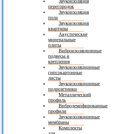
Звукоизоляция
перегородок
Звукоизоляция
пола
Звукоизоляция
квартиры
Акустические
минеральные
плиты
Виброизоляционные
подвесы и
крепления
Звукоизоляционные
гипсокартонные
листы
Звукоизоляционные
подрозетники
Металлический
профиль
Вибродемпфированные
профили
Звукоизоляционные
мембраны
Комплекты
для