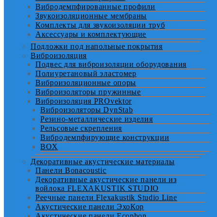
Вибродемпфированные профили
Звукоизоляционные мембраны
Комплекты для звукоизоляции труб
Аксессуары и комплектующие
Подложки под напольные покрытия
Виброизоляция
Подвес для виброизоляции оборудования
Полиуретановый эластомер
Виброизоляционные опоры
Виброизоляторы пружинные
Виброизоляция PROvektor
Виброизоляторы DynStab
Резино-металлические изделия
Рельсовые скрепления
Вибродемпфирующие конструкции
BOX
Декоративные акустические материалы
Панели Bonacoustic
Декоративные акустические панели из
войлока FLEXAKUSTIK STUDIO
Реечные панели Flexakustik Studio Line
Акустические панели ЭхоКор
Акустические панели Ecophon