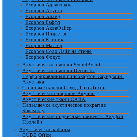
Ecophon Адвантадж
Ecophon Акусто
Ecophon Алаид
Ecophon Баффл
Ecophon АкваФайер
Ecophon Индастри
Ecophon Клиник
Ecophon Мастер
Ecophon Соло Лайт на стены
Ecophon Фокус
Акустические панели SoundBoard
Акустические панели Decoustic
Перфорированный гипсокартон Саундлайн-
Акустика
Стеновые панели СаундЛюкс-Техно
Акустический поролон Акупор
Акустические ткани CARA
Напыляемое акустическое покрытие
Sonaspray
Акустические подвесные элементы Акуфон
Пролайн
Акустические кабины
CUBE Office