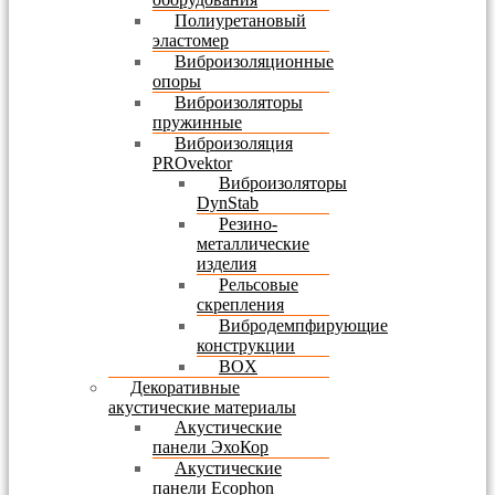
Полиуретановый
эластомер
Виброизоляционные
опоры
Виброизоляторы
пружинные
Виброизоляция
PROvektor
Виброизоляторы
DynStab
Резино-
металлические
изделия
Рельсовые
скрепления
Вибродемпфирующие
конструкции
BOX
Декоративные
акустические материалы
Акустические
панели ЭхоКор
Акустические
панели Ecophon