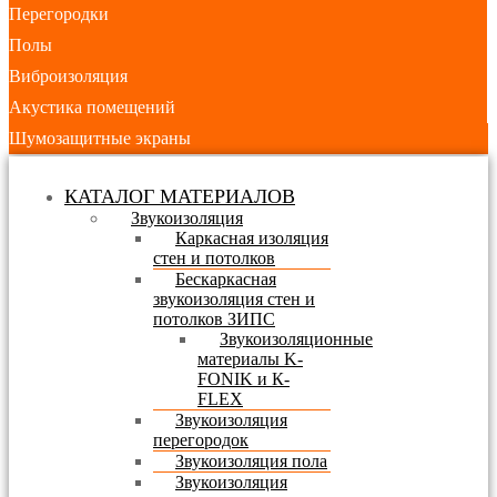
Перегородки
Полы
Виброизоляция
Акустика помещений
Шумозащитные экраны
КАТАЛОГ МАТЕРИАЛОВ
Звукоизоляция
Каркасная изоляция
стен и потолков
Бескаркасная
звукоизоляция стен и
потолков ЗИПС
Звукоизоляционные
материалы K-
FONIK и К-
FLEX
Звукоизоляция
перегородок
Звукоизоляция пола
Звукоизоляция