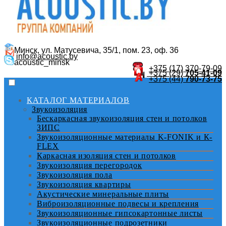
Минск, ул. Матусевича, 35/1, пом. 23, оф. 36
info@acoustic.by
acoustic_minsk
+375 (17)
370-79-09
+375 (29)
705-41-09
+375 (44)
790-73-75
КАТАЛОГ МАТЕРИАЛОВ
Звукоизоляция
Бескаркасная звукоизоляция стен и потолков
ЗИПС
Звукоизоляционные материалы K-FONIK и К-
FLEX
Каркасная изоляция стен и потолков
Звукоизоляция перегородок
Звукоизоляция пола
Звукоизоляция квартиры
Акустические минеральные плиты
Виброизоляционные подвесы и крепления
Звукоизоляционные гипсокартонные листы
Звукоизоляционные подрозетники