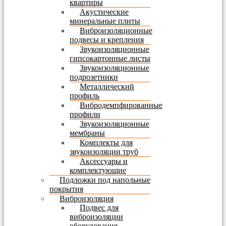
квартиры
Акустические
минеральные плиты
Виброизоляционные
подвесы и крепления
Звукоизоляционные
гипсокартонные листы
Звукоизоляционные
подрозетники
Металлический
профиль
Вибродемпфированные
профили
Звукоизоляционные
мембраны
Комплекты для
звукоизоляции труб
Аксессуары и
комплектующие
Подложки под напольные
покрытия
Виброизоляция
Подвес для
виброизоляции
оборудования