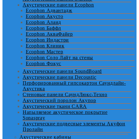
Акустические панели Ecophon
Ecophon Адвантадж
Ecophon Акусто
Ecophon Алаид
Ecophon Баффл
Ecophon АкваФайер
Ecophon Индастри
Ecophon Клиник
Ecophon Мастер
Ecophon Соло Лайт на стены
Ecophon Фокус
Акустические панели SoundBoard
Акустические панели Decoustic
Перфорированный гипсокартон Саундлайн-
Акустика
Стеновые панели СаундЛюкс-Техно
Акустический поролон Акупор
Акустические ткани CARA
Напыляемое акустическое покрытие
Sonaspray
Акустические подвесные элементы Акуфон
Пролайн
Акустические кабины