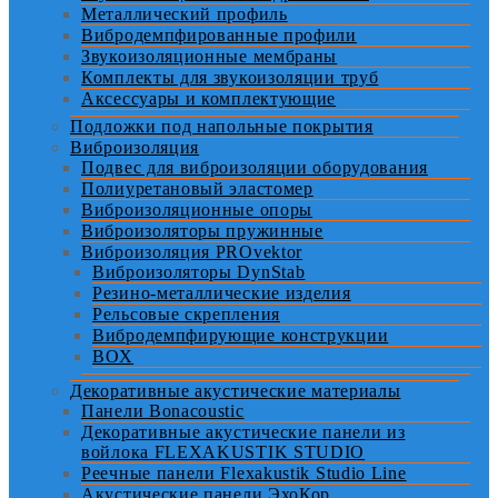
Металлический профиль
Вибродемпфированные профили
Звукоизоляционные мембраны
Комплекты для звукоизоляции труб
Аксессуары и комплектующие
Подложки под напольные покрытия
Виброизоляция
Подвес для виброизоляции оборудования
Полиуретановый эластомер
Виброизоляционные опоры
Виброизоляторы пружинные
Виброизоляция PROvektor
Виброизоляторы DynStab
Резино-металлические изделия
Рельсовые скрепления
Вибродемпфирующие конструкции
BOX
Декоративные акустические материалы
Панели Bonacoustic
Декоративные акустические панели из
войлока FLEXAKUSTIK STUDIO
Реечные панели Flexakustik Studio Line
Акустические панели ЭхоКор