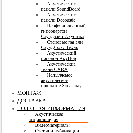
Акустические
панели SoundBoard
Акустические
панели Decoustic
Перфорированный
гипсокартон
Саундлайн-Акустика
Стеновые панели
СаундЛюкс-Техно
Акустический
поролон АкуПор
Акустические
ткани CARA
Напыляемое
акустическое
покрытие Sonaspray
МОНТАЖ
ДОСТАВКА
ПОЛЕЗНАЯ ИНФОРМАЦИЯ
Акустическая
энциклопедия
Видеоматериалы
Статьи и публикации