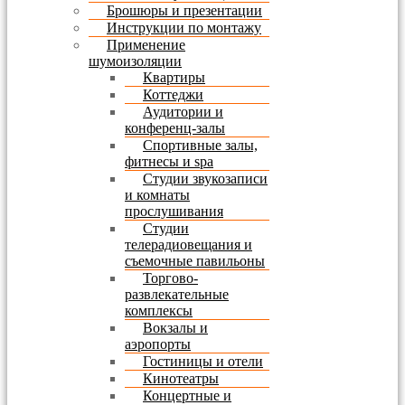
Брошюры и презентации
Инструкции по монтажу
Применение
шумоизоляции
Квартиры
Коттеджи
Аудитории и
конференц-залы
Спортивные залы,
фитнесы и spa
Студии звукозаписи
и комнаты
прослушивания
Студии
телерадиовещания и
съемочные павильоны
Торгово-
развлекательные
комплексы
Вокзалы и
аэропорты
Гостиницы и отели
Кинотеатры
Концертные и