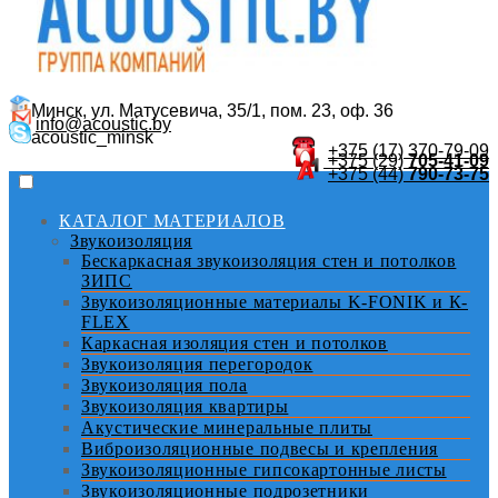
Минск, ул. Матусевича, 35/1, пом. 23, оф. 36
info@acoustic.by
acoustic_minsk
+375 (17)
370-79-09
+375 (29)
705-41-09
+375 (44)
790-73-75
КАТАЛОГ МАТЕРИАЛОВ
Звукоизоляция
Бескаркасная звукоизоляция стен и потолков
ЗИПС
Звукоизоляционные материалы K-FONIK и К-
FLEX
Каркасная изоляция стен и потолков
Звукоизоляция перегородок
Звукоизоляция пола
Звукоизоляция квартиры
Акустические минеральные плиты
Виброизоляционные подвесы и крепления
Звукоизоляционные гипсокартонные листы
Звукоизоляционные подрозетники