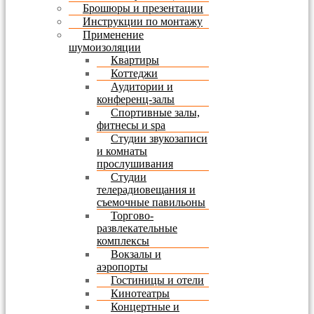
Брошюры и презентации
Инструкции по монтажу
Применение
шумоизоляции
Квартиры
Коттеджи
Аудитории и
конференц-залы
Спортивные залы,
фитнесы и spa
Студии звукозаписи
и комнаты
прослушивания
Студии
телерадиовещания и
съемочные павильоны
Торгово-
развлекательные
комплексы
Вокзалы и
аэропорты
Гостиницы и отели
Кинотеатры
Концертные и