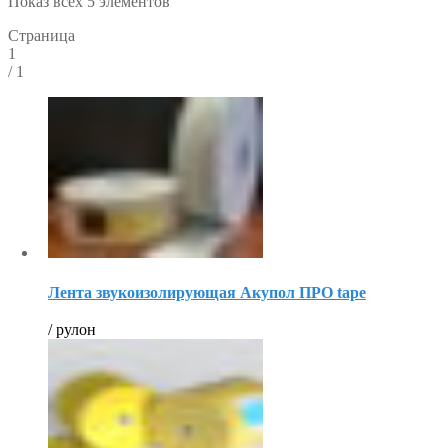
Показ всех 5 элементов
Страница
1
/
1
Лента звукоизолирующая Акупол ПРО tape
/ рулон