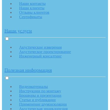
Наши контакты
Наши клиенты
Отзывы клиентов
Сертификаты
Наши услуги
Акустические измерения
Акустическое проектирование
Инженерный консалтинг
Полезная информация
Видеоматериалы
Инструкции по монтажу
Брошюры и презентации
Статьи и публикации
Применение шумоизоляции
Акустическая энциклопедия