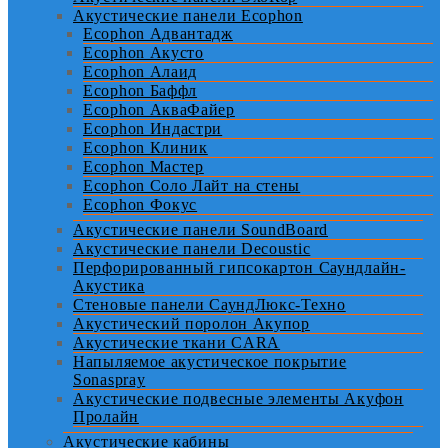
Акустические панели Ecophon
Ecophon Адвантадж
Ecophon Акусто
Ecophon Алаид
Ecophon Баффл
Ecophon АкваФайер
Ecophon Индастри
Ecophon Клиник
Ecophon Мастер
Ecophon Соло Лайт на стены
Ecophon Фокус
Акустические панели SoundBoard
Акустические панели Decoustic
Перфорированный гипсокартон Саундлайн-
Акустика
Стеновые панели СаундЛюкс-Техно
Акустический поролон Акупор
Акустические ткани CARA
Напыляемое акустическое покрытие
Sonaspray
Акустические подвесные элементы Акуфон
Пролайн
Акустические кабины