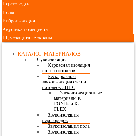
Перегородки
Полы
Виброизоляция
Акустика помещений
Шумозащитные экраны
КАТАЛОГ МАТЕРИАЛОВ
Звукоизоляция
Каркасная изоляция
стен и потолков
Бескаркасная
звукоизоляция стен и
потолков ЗИПС
Звукоизоляционные
материалы K-
FONIK и К-
FLEX
Звукоизоляция
перегородок
Звукоизоляция пола
Звукоизоляция