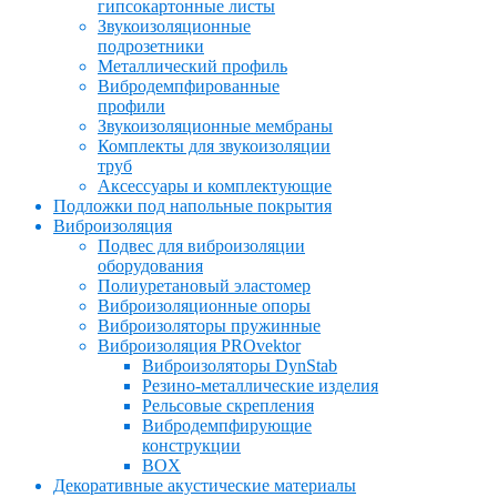
гипсокартонные листы
Звукоизоляционные
подрозетники
Металлический профиль
Вибродемпфированные
профили
Звукоизоляционные мембраны
Комплекты для звукоизоляции
труб
Аксессуары и комплектующие
Подложки под напольные покрытия
Виброизоляция
Подвес для виброизоляции
оборудования
Полиуретановый эластомер
Виброизоляционные опоры
Виброизоляторы пружинные
Виброизоляция PROvektor
Виброизоляторы DynStab
Резино-металлические изделия
Рельсовые скрепления
Вибродемпфирующие
конструкции
BOX
Декоративные акустические материалы