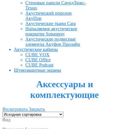
Стеновые панели СаундЛюкс-
Техно
Акустический поролон
АкуПор
Акустические ткани Cara
Напыляемое акустическое
покрытие Sonaspray
Акустические подвесные
элементы Акуфон Пролайн
Акустические кабины
CUBE VOX
CUBE Office
CUBE Podcast
Шумозащитные экраны
Аксессуары и
комплектующие
Фильтровать
Закрыть
Вид