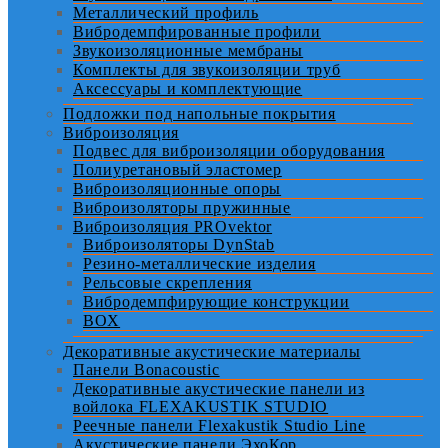
Металлический профиль
Вибродемпфированные профили
Звукоизоляционные мембраны
Комплекты для звукоизоляции труб
Аксессуары и комплектующие
Подложки под напольные покрытия
Виброизоляция
Подвес для виброизоляции оборудования
Полиуретановый эластомер
Виброизоляционные опоры
Виброизоляторы пружинные
Виброизоляция PROvektor
Виброизоляторы DynStab
Резино-металлические изделия
Рельсовые скрепления
Вибродемпфирующие конструкции
BOX
Декоративные акустические материалы
Панели Bonacoustic
Декоративные акустические панели из
войлока FLEXAKUSTIK STUDIO
Реечные панели Flexakustik Studio Line
Акустические панели ЭхоКор