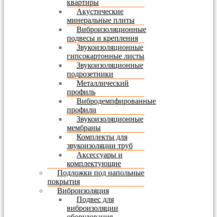
квартиры
Акустические
минеральные плиты
Виброизоляционные
подвесы и крепления
Звукоизоляционные
гипсокартонные листы
Звукоизоляционные
подрозетники
Металлический
профиль
Вибродемпфированные
профили
Звукоизоляционные
мембраны
Комплекты для
звукоизоляции труб
Аксессуары и
комплектующие
Подложки под напольные
покрытия
Виброизоляция
Подвес для
виброизоляции
оборудования