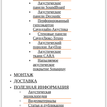
Акустические
панели SoundBoard
Акустические
панели Decoustic
Перфорированный
гипсокартон
Саундлайн-Акустика
Стеновые панели
СаундЛюкс-Техно
Акустический
поролон АкуПор
Акустические
ткани CARA
Напыляемое
акустическое
покрытие Sonaspray
МОНТАЖ
ДОСТАВКА
ПОЛЕЗНАЯ ИНФОРМАЦИЯ
Акустическая
энциклопедия
Видеоматериалы
Статьи и публикации