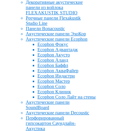
Декоративные акустические
панели из войлока
FLEXAKUSTIK STUDIO
Реечные панели Flexakustik
Studio Line
Панели Bonacoustic
Акустические панели ЭхоКор
Акустические панели Ecophon
Ecophon Фокус
Ecophon Адвантадж
Ecophon Акусто
Ecophon Алаид
Ecophon Баффл
Ecophon АкваФайер
Ecophon Индастри
Ecophon Мастер
Ecophon Соло
Ecophon Клиник
Ecophon Соло Лайт на стены
Акустические панели
SoundBoard
Акустические панели Decoustic
Перфорированный
гипсокартон Саундлайн-
Акустика