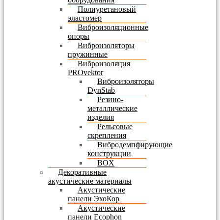
Полиуретановый
эластомер
Виброизоляционные
опоры
Виброизоляторы
пружинные
Виброизоляция
PROvektor
Виброизоляторы
DynStab
Резино-
металлические
изделия
Рельсовые
скрепления
Вибродемпфирующие
конструкции
BOX
Декоративные
акустические материалы
Акустические
панели ЭхоКор
Акустические
панели Ecophon