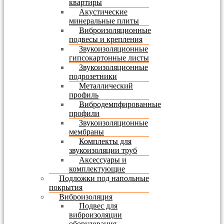
квартиры
Акустические
минеральные плиты
Виброизоляционные
подвесы и крепления
Звукоизоляционные
гипсокартонные листы
Звукоизоляционные
подрозетники
Металлический
профиль
Вибродемпфированные
профили
Звукоизоляционные
мембраны
Комплекты для
звукоизоляции труб
Аксессуары и
комплектующие
Подложки под напольные
покрытия
Виброизоляция
Подвес для
виброизоляции
оборудования