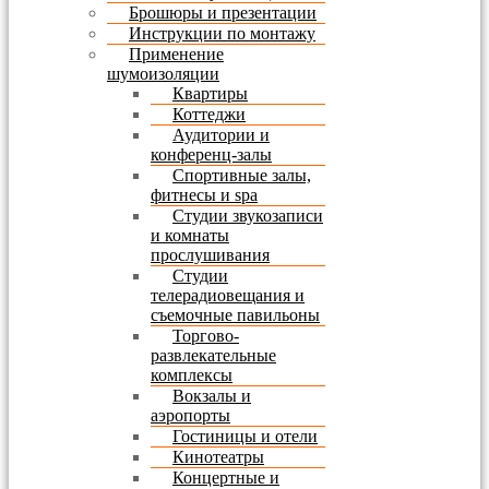
Брошюры и презентации
Инструкции по монтажу
Применение
шумоизоляции
Квартиры
Коттеджи
Аудитории и
конференц-залы
Спортивные залы,
фитнесы и spa
Студии звукозаписи
и комнаты
прослушивания
Студии
телерадиовещания и
съемочные павильоны
Торгово-
развлекательные
комплексы
Вокзалы и
аэропорты
Гостиницы и отели
Кинотеатры
Концертные и