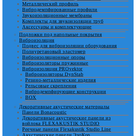
Металлический профиль
Вибродемпфированные профили
Звукоизоляционные мембраны
Комплекты для звукоизоляции труб
Аксессуары и комплектующие
Подложки под напольные покрытия
Виброизоляция
Подвес для виброизоляции оборудования
Полиуретановый эластомер
Виброизоляционные опоры
Виброизоляторы пружинные
Виброизоляция PROvektor
Виброизоляторы DynStab
Резино-металлические изделия
Рельсовые скрепления
Вибродемпфирующие конструкции
BOX
Декоративные акустические материалы
Панели Bonacoustic
Декоративные акустические панели из
войлока FLEXAKUSTIK STUDIO
Реечные панели Flexakustik Studio Line
Акустические панели ЭхоКор