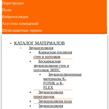
Перегородки
Полы
Виброизоляция
Акустика помещений
Шумозащитные экраны
КАТАЛОГ МАТЕРИАЛОВ
Звукоизоляция
Каркасная изоляция
стен и потолков
Бескаркасная
звукоизоляция стен и
потолков ЗИПС
Звукоизоляционные
материалы K-
FONIK и К-
FLEX
Звукоизоляция
перегородок
Звукоизоляция пола
Звукоизоляция