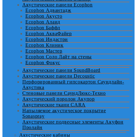
Акустические панели Ecophon
Ecophon Адвантадж
Ecophon Акусто
Ecophon Алаид
Ecophon Баффл
Ecophon АкваФайер
Ecophon Индастри
Ecophon Клиник
Ecophon Мастер
Ecophon Соло Лайт на стены
Ecophon Фокус
Акустические панели SoundBoard
Акустические панели Decoustic
Перфорированный гипсокартон Саундлайн-
Акустика
Стеновые панели СаундЛюкс-Техно
Акустический поролон Акупор
Акустические ткани CARA
Напыляемое акустическое покрытие
Sonaspray
Акустические подвесные элементы Акуфон
Пролайн
Акустические кабины