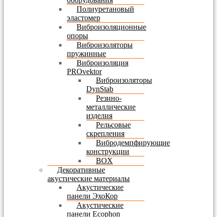
Полиуретановый
эластомер
Виброизоляционные
опоры
Виброизоляторы
пружинные
Виброизоляция
PROvektor
Виброизоляторы
DynStab
Резино-
металлические
изделия
Рельсовые
скрепления
Вибродемпфирующие
конструкции
BOX
Декоративные
акустические материалы
Акустические
панели ЭхоКор
Акустические
панели Ecophon