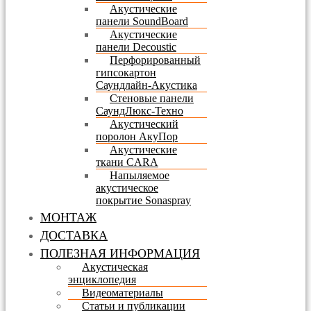
Акустические
панели SoundBoard
Акустические
панели Decoustic
Перфорированный
гипсокартон
Саундлайн-Акустика
Стеновые панели
СаундЛюкс-Техно
Акустический
поролон АкуПор
Акустические
ткани CARA
Напыляемое
акустическое
покрытие Sonaspray
МОНТАЖ
ДОСТАВКА
ПОЛЕЗНАЯ ИНФОРМАЦИЯ
Акустическая
энциклопедия
Видеоматериалы
Статьи и публикации