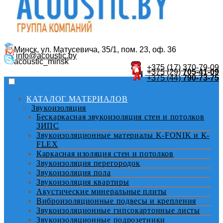
Минск, ул. Матусевича, 35/1, пом. 23, оф. 36
info@acoustic.by
acoustic_minsk
+375 (17)
370-79-09
+375 (29)
705-41-09
+375 (44)
790-73-75
КАТАЛОГ МАТЕРИАЛОВ
Звукоизоляция
Бескаркасная звукоизоляция стен и потолков
ЗИПС
Звукоизоляционные материалы K-FONIK и К-
FLEX
Каркасная изоляция стен и потолков
Звукоизоляция перегородок
Звукоизоляция пола
Звукоизоляция квартиры
Акустические минеральные плиты
Виброизоляционные подвесы и крепления
Звукоизоляционные гипсокартонные листы
Звукоизоляционные подрозетники