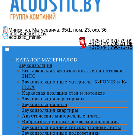
Минск, ул. Матусевича, 35/1, пом. 23, оф. 36
info@acoustic.by
acoustic_minsk
+375 (17)
370-79-09
+375 (29)
705-41-09
+375 (44)
790-73-75
КАТАЛОГ МАТЕРИАЛОВ
Звукоизоляция
Бескаркасная звукоизоляция стен и потолков
ЗИПС
Звукоизоляционные материалы K-FONIK и К-
FLEX
Каркасная изоляция стен и потолков
Звукоизоляция перегородок
Звукоизоляция пола
Звукоизоляция квартиры
Акустические минеральные плиты
Виброизоляционные подвесы и крепления
Звукоизоляционные гипсокартонные листы
Звукоизоляционные подрозетники