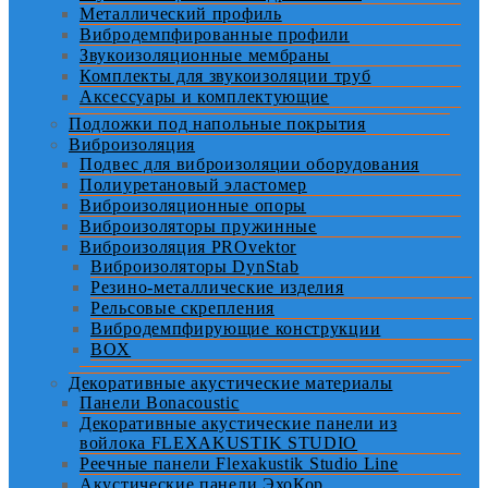
Металлический профиль
Вибродемпфированные профили
Звукоизоляционные мембраны
Комплекты для звукоизоляции труб
Аксессуары и комплектующие
Подложки под напольные покрытия
Виброизоляция
Подвес для виброизоляции оборудования
Полиуретановый эластомер
Виброизоляционные опоры
Виброизоляторы пружинные
Виброизоляция PROvektor
Виброизоляторы DynStab
Резино-металлические изделия
Рельсовые скрепления
Вибродемпфирующие конструкции
BOX
Декоративные акустические материалы
Панели Bonacoustic
Декоративные акустические панели из
войлока FLEXAKUSTIK STUDIO
Реечные панели Flexakustik Studio Line
Акустические панели ЭхоКор