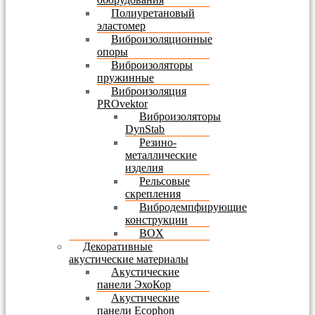
Полиуретановый
эластомер
Виброизоляционные
опоры
Виброизоляторы
пружинные
Виброизоляция
PROvektor
Виброизоляторы
DynStab
Резино-
металлические
изделия
Рельсовые
скрепления
Вибродемпфирующие
конструкции
BOX
Декоративные
акустические материалы
Акустические
панели ЭхоКор
Акустические
панели Ecophon