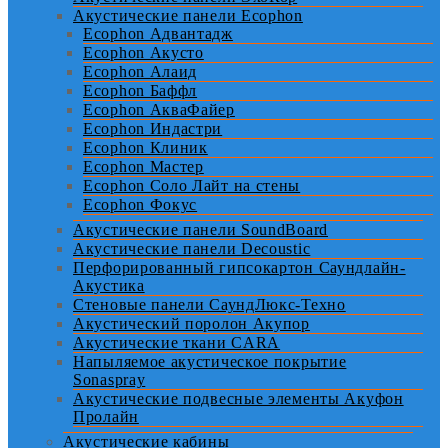
Акустические панели Ecophon
Ecophon Адвантадж
Ecophon Акусто
Ecophon Алаид
Ecophon Баффл
Ecophon АкваФайер
Ecophon Индастри
Ecophon Клиник
Ecophon Мастер
Ecophon Соло Лайт на стены
Ecophon Фокус
Акустические панели SoundBoard
Акустические панели Decoustic
Перфорированный гипсокартон Саундлайн-
Акустика
Стеновые панели СаундЛюкс-Техно
Акустический поролон Акупор
Акустические ткани CARA
Напыляемое акустическое покрытие
Sonaspray
Акустические подвесные элементы Акуфон
Пролайн
Акустические кабины