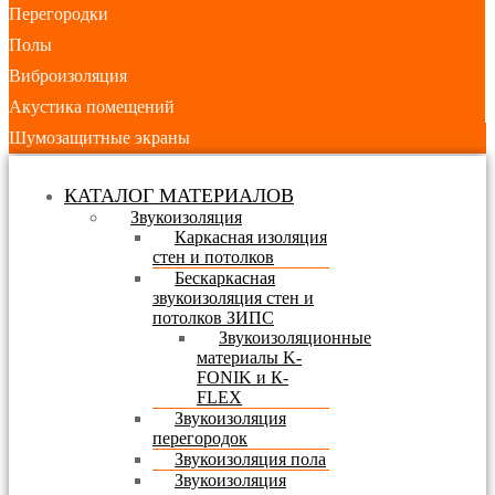
Перегородки
Полы
Виброизоляция
Акустика помещений
Шумозащитные экраны
КАТАЛОГ МАТЕРИАЛОВ
Звукоизоляция
Каркасная изоляция
стен и потолков
Бескаркасная
звукоизоляция стен и
потолков ЗИПС
Звукоизоляционные
материалы K-
FONIK и К-
FLEX
Звукоизоляция
перегородок
Звукоизоляция пола
Звукоизоляция