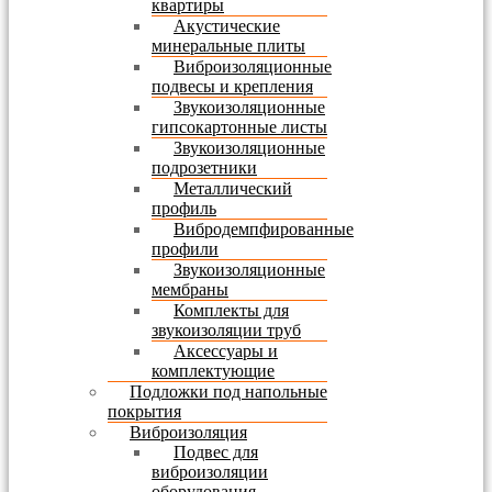
квартиры
Акустические
минеральные плиты
Виброизоляционные
подвесы и крепления
Звукоизоляционные
гипсокартонные листы
Звукоизоляционные
подрозетники
Металлический
профиль
Вибродемпфированные
профили
Звукоизоляционные
мембраны
Комплекты для
звукоизоляции труб
Аксессуары и
комплектующие
Подложки под напольные
покрытия
Виброизоляция
Подвес для
виброизоляции
оборудования