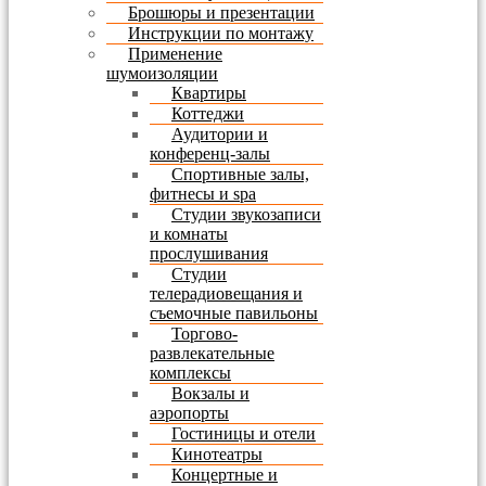
Брошюры и презентации
Инструкции по монтажу
Применение
шумоизоляции
Квартиры
Коттеджи
Аудитории и
конференц-залы
Спортивные залы,
фитнесы и spa
Студии звукозаписи
и комнаты
прослушивания
Студии
телерадиовещания и
съемочные павильоны
Торгово-
развлекательные
комплексы
Вокзалы и
аэропорты
Гостиницы и отели
Кинотеатры
Концертные и