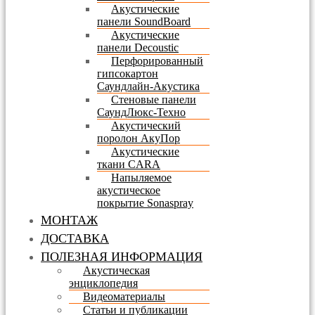
Акустические
панели SoundBoard
Акустические
панели Decoustic
Перфорированный
гипсокартон
Саундлайн-Акустика
Стеновые панели
СаундЛюкс-Техно
Акустический
поролон АкуПор
Акустические
ткани CARA
Напыляемое
акустическое
покрытие Sonaspray
МОНТАЖ
ДОСТАВКА
ПОЛЕЗНАЯ ИНФОРМАЦИЯ
Акустическая
энциклопедия
Видеоматериалы
Статьи и публикации