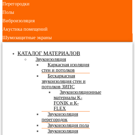
Перегородки
Полы
Виброизоляция
Акустика помещений
Шумозащитные экраны
КАТАЛОГ МАТЕРИАЛОВ
Звукоизоляция
Каркасная изоляция
стен и потолков
Бескаркасная
звукоизоляция стен и
потолков ЗИПС
Звукоизоляционные
материалы K-
FONIK и К-
FLEX
Звукоизоляция
перегородок
Звукоизоляция пола
Звукоизоляция