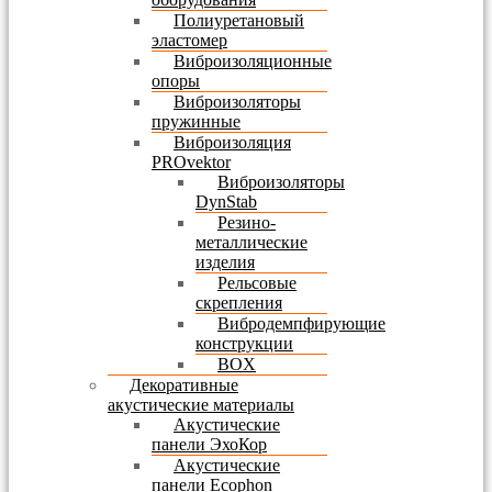
Полиуретановый
эластомер
Виброизоляционные
опоры
Виброизоляторы
пружинные
Виброизоляция
PROvektor
Виброизоляторы
DynStab
Резино-
металлические
изделия
Рельсовые
скрепления
Вибродемпфирующие
конструкции
BOX
Декоративные
акустические материалы
Акустические
панели ЭхоКор
Акустические
панели Ecophon