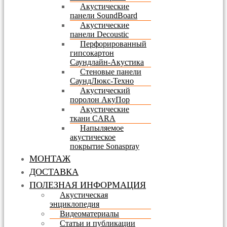
Акустические
панели SoundBoard
Акустические
панели Decoustic
Перфорированный
гипсокартон
Саундлайн-Акустика
Стеновые панели
СаундЛюкс-Техно
Акустический
поролон АкуПор
Акустические
ткани CARA
Напыляемое
акустическое
покрытие Sonaspray
МОНТАЖ
ДОСТАВКА
ПОЛЕЗНАЯ ИНФОРМАЦИЯ
Акустическая
энциклопедия
Видеоматериалы
Статьи и публикации