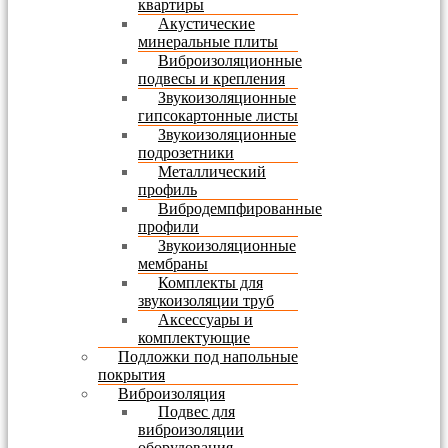
квартиры
Акустические
минеральные плиты
Виброизоляционные
подвесы и крепления
Звукоизоляционные
гипсокартонные листы
Звукоизоляционные
подрозетники
Металлический
профиль
Вибродемпфированные
профили
Звукоизоляционные
мембраны
Комплекты для
звукоизоляции труб
Аксессуары и
комплектующие
Подложки под напольные
покрытия
Виброизоляция
Подвес для
виброизоляции
оборудования