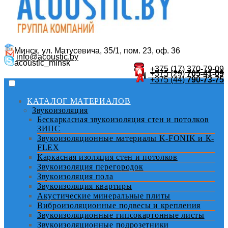
Минск, ул. Матусевича, 35/1, пом. 23, оф. 36
info@acoustic.by
acoustic_minsk
+375 (17)
370-79-09
+375 (29)
705-41-09
+375 (44)
790-73-75
КАТАЛОГ МАТЕРИАЛОВ
Звукоизоляция
Бескаркасная звукоизоляция стен и потолков
ЗИПС
Звукоизоляционные материалы K-FONIK и К-
FLEX
Каркасная изоляция стен и потолков
Звукоизоляция перегородок
Звукоизоляция пола
Звукоизоляция квартиры
Акустические минеральные плиты
Виброизоляционные подвесы и крепления
Звукоизоляционные гипсокартонные листы
Звукоизоляционные подрозетники