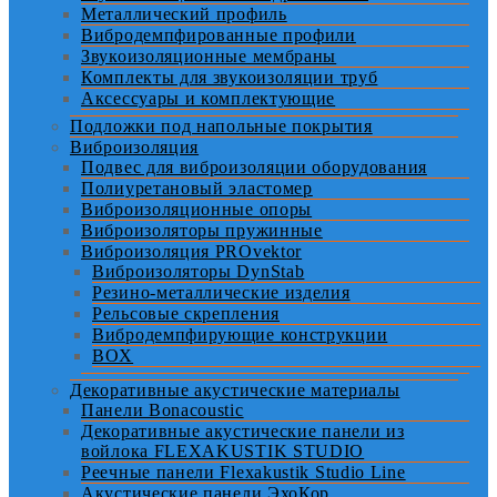
Металлический профиль
Вибродемпфированные профили
Звукоизоляционные мембраны
Комплекты для звукоизоляции труб
Аксессуары и комплектующие
Подложки под напольные покрытия
Виброизоляция
Подвес для виброизоляции оборудования
Полиуретановый эластомер
Виброизоляционные опоры
Виброизоляторы пружинные
Виброизоляция PROvektor
Виброизоляторы DynStab
Резино-металлические изделия
Рельсовые скрепления
Вибродемпфирующие конструкции
BOX
Декоративные акустические материалы
Панели Bonacoustic
Декоративные акустические панели из
войлока FLEXAKUSTIK STUDIO
Реечные панели Flexakustik Studio Line
Акустические панели ЭхоКор