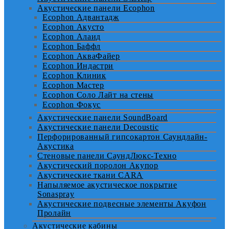
Акустические панели Ecophon
Ecophon Адвантадж
Ecophon Акусто
Ecophon Алаид
Ecophon Баффл
Ecophon АкваФайер
Ecophon Индастри
Ecophon Клиник
Ecophon Мастер
Ecophon Соло Лайт на стены
Ecophon Фокус
Акустические панели SoundBoard
Акустические панели Decoustic
Перфорированный гипсокартон Саундлайн-
Акустика
Стеновые панели СаундЛюкс-Техно
Акустический поролон Акупор
Акустические ткани CARA
Напыляемое акустическое покрытие
Sonaspray
Акустические подвесные элементы Акуфон
Пролайн
Акустические кабины