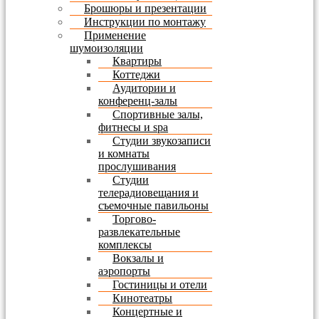
Брошюры и презентации
Инструкции по монтажу
Применение
шумоизоляции
Квартиры
Коттеджи
Аудитории и
конференц-залы
Спортивные залы,
фитнесы и spa
Студии звукозаписи
и комнаты
прослушивания
Студии
телерадиовещания и
съемочные павильоны
Торгово-
развлекательные
комплексы
Вокзалы и
аэропорты
Гостиницы и отели
Кинотеатры
Концертные и