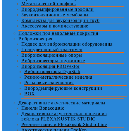
Металлический профиль
Вибродемпфированные профили
Звукоизоляционные мембраны
Комплекты для звукоизоляции труб
Аксессуары и комплектующие
Подложки под напольные покрытия
Виброизоляция
Подвес для виброизоляции оборудования
Полиуретановый эластомер
Виброизоляционные опоры
Виброизоляторы пружинные
Виброизоляция PROvektor
Виброизоляторы DynStab
Резино-металлические изделия
Рельсовые скрепления
Вибродемпфирующие конструкции
BOX
Декоративные акустические материалы
Панели Bonacoustic
Декоративные акустические панели из
войлока FLEXAKUSTIK STUDIO
Реечные панели Flexakustik Studio Line
Акустические панели ЭхоКор