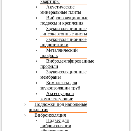
квартиры
Акустические
минеральные плиты
Виброизоляционные
подвесы и крепления
Звукоизоляционные
гипсокартонные листы
Звукоизоляционные
подрозетники
Металлический
профиль
Вибродемпфированные
профили
Звукоизоляционные
мембраны
Комплекты для
звукоизоляции труб
Аксессуары и
комплектующие
Подложки под напольные
покрытия
Виброизоляция
Подвес для
виброизоляции
оборудования