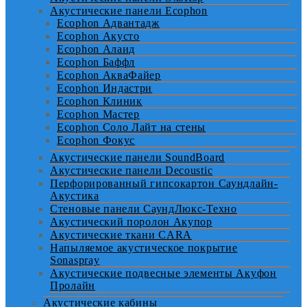
Акустические панели Ecophon
Ecophon Адвантадж
Ecophon Акусто
Ecophon Алаид
Ecophon Баффл
Ecophon АкваФайер
Ecophon Индастри
Ecophon Клиник
Ecophon Мастер
Ecophon Соло Лайт на стены
Ecophon Фокус
Акустические панели SoundBoard
Акустические панели Decoustic
Перфорированный гипсокартон Саундлайн-
Акустика
Стеновые панели СаундЛюкс-Техно
Акустический поролон Акупор
Акустические ткани CARA
Напыляемое акустическое покрытие
Sonaspray
Акустические подвесные элементы Акуфон
Пролайн
Акустические кабины