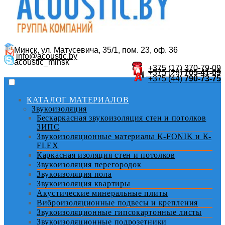
Минск, ул. Матусевича, 35/1, пом. 23, оф. 36
info@acoustic.by
acoustic_minsk
+375 (17)
370-79-09
+375 (29)
705-41-09
+375 (44)
790-73-75
КАТАЛОГ МАТЕРИАЛОВ
Звукоизоляция
Бескаркасная звукоизоляция стен и потолков
ЗИПС
Звукоизоляционные материалы K-FONIK и К-
FLEX
Каркасная изоляция стен и потолков
Звукоизоляция перегородок
Звукоизоляция пола
Звукоизоляция квартиры
Акустические минеральные плиты
Виброизоляционные подвесы и крепления
Звукоизоляционные гипсокартонные листы
Звукоизоляционные подрозетники