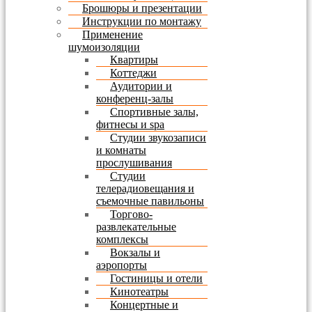
Брошюры и презентации
Инструкции по монтажу
Применение
шумоизоляции
Квартиры
Коттеджи
Аудитории и
конференц-залы
Спортивные залы,
фитнесы и spa
Студии звукозаписи
и комнаты
прослушивания
Студии
телерадиовещания и
съемочные павильоны
Торгово-
развлекательные
комплексы
Вокзалы и
аэропорты
Гостиницы и отели
Кинотеатры
Концертные и