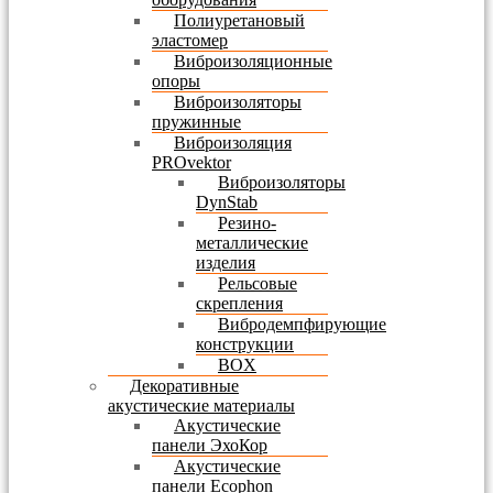
Полиуретановый
эластомер
Виброизоляционные
опоры
Виброизоляторы
пружинные
Виброизоляция
PROvektor
Виброизоляторы
DynStab
Резино-
металлические
изделия
Рельсовые
скрепления
Вибродемпфирующие
конструкции
BOX
Декоративные
акустические материалы
Акустические
панели ЭхоКор
Акустические
панели Ecophon