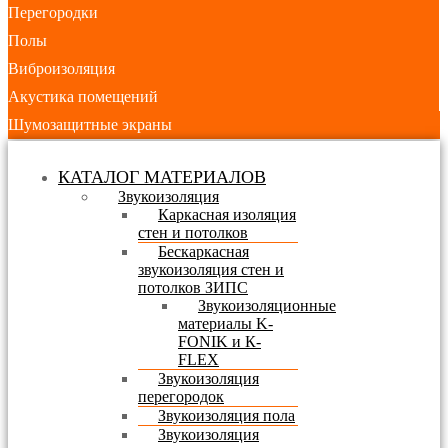
Перегородки
Полы
Виброизоляция
Акустика помещений
Шумозащитные экраны
КАТАЛОГ МАТЕРИАЛОВ
Звукоизоляция
Каркасная изоляция
стен и потолков
Бескаркасная
звукоизоляция стен и
потолков ЗИПС
Звукоизоляционные
материалы K-
FONIK и К-
FLEX
Звукоизоляция
перегородок
Звукоизоляция пола
Звукоизоляция