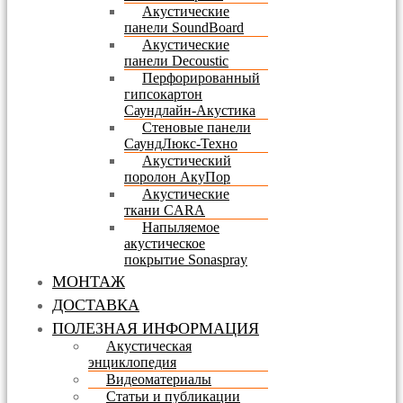
Акустические
панели SoundBoard
Акустические
панели Decoustic
Перфорированный
гипсокартон
Саундлайн-Акустика
Стеновые панели
СаундЛюкс-Техно
Акустический
поролон АкуПор
Акустические
ткани CARA
Напыляемое
акустическое
покрытие Sonaspray
МОНТАЖ
ДОСТАВКА
ПОЛЕЗНАЯ ИНФОРМАЦИЯ
Акустическая
энциклопедия
Видеоматериалы
Статьи и публикации