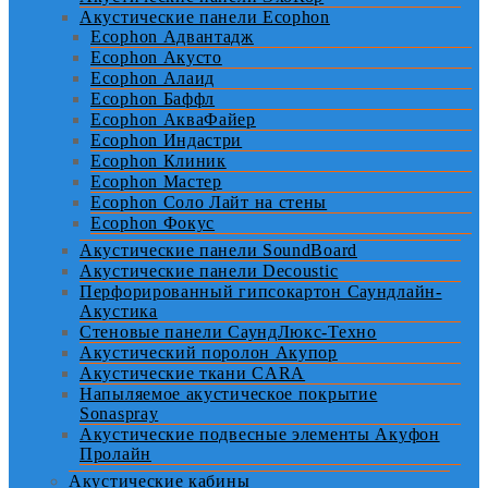
Акустические панели Ecophon
Ecophon Адвантадж
Ecophon Акусто
Ecophon Алаид
Ecophon Баффл
Ecophon АкваФайер
Ecophon Индастри
Ecophon Клиник
Ecophon Мастер
Ecophon Соло Лайт на стены
Ecophon Фокус
Акустические панели SoundBoard
Акустические панели Decoustic
Перфорированный гипсокартон Саундлайн-
Акустика
Стеновые панели СаундЛюкс-Техно
Акустический поролон Акупор
Акустические ткани CARA
Напыляемое акустическое покрытие
Sonaspray
Акустические подвесные элементы Акуфон
Пролайн
Акустические кабины