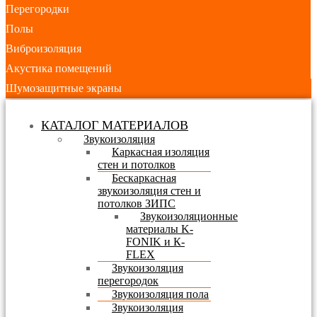
Перегородки
Полы
Виброизоляция
Акустика помещений
Шумозащитные экраны
КАТАЛОГ МАТЕРИАЛОВ
Звукоизоляция
Каркасная изоляция
стен и потолков
Бескаркасная
звукоизоляция стен и
потолков ЗИПС
Звукоизоляционные
материалы K-
FONIK и К-
FLEX
Звукоизоляция
перегородок
Звукоизоляция пола
Звукоизоляция