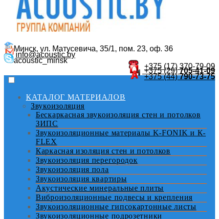
Минск, ул. Матусевича, 35/1, пом. 23, оф. 36
info@acoustic.by
acoustic_minsk
+375 (17)
370-79-09
+375 (29)
705-41-09
+375 (44)
790-73-75
КАТАЛОГ МАТЕРИАЛОВ
Звукоизоляция
Бескаркасная звукоизоляция стен и потолков
ЗИПС
Звукоизоляционные материалы K-FONIK и К-
FLEX
Каркасная изоляция стен и потолков
Звукоизоляция перегородок
Звукоизоляция пола
Звукоизоляция квартиры
Акустические минеральные плиты
Виброизоляционные подвесы и крепления
Звукоизоляционные гипсокартонные листы
Звукоизоляционные подрозетники