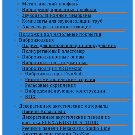
Металлический профиль
Вибродемпфированные профили
Звукоизоляционные мембраны
Комплекты для звукоизоляции труб
Аксессуары и комплектующие
Подложки под напольные покрытия
Виброизоляция
Подвес для виброизоляции оборудования
Полиуретановый эластомер
Виброизоляционные опоры
Виброизоляторы пружинные
Виброизоляция PROvektor
Виброизоляторы DynStab
Резино-металлические изделия
Рельсовые скрепления
Вибродемпфирующие конструкции
BOX
Декоративные акустические материалы
Панели Bonacoustic
Декоративные акустические панели из
войлока FLEXAKUSTIK STUDIO
Реечные панели Flexakustik Studio Line
Акустические панели ЭхоКор