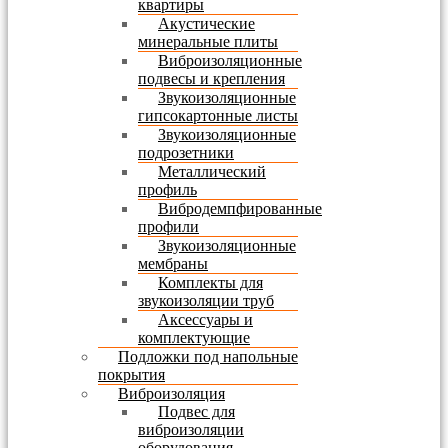
квартиры
Акустические
минеральные плиты
Виброизоляционные
подвесы и крепления
Звукоизоляционные
гипсокартонные листы
Звукоизоляционные
подрозетники
Металлический
профиль
Вибродемпфированные
профили
Звукоизоляционные
мембраны
Комплекты для
звукоизоляции труб
Аксессуары и
комплектующие
Подложки под напольные
покрытия
Виброизоляция
Подвес для
виброизоляции
оборудования