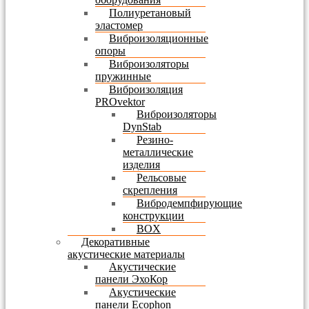
Полиуретановый
эластомер
Виброизоляционные
опоры
Виброизоляторы
пружинные
Виброизоляция
PROvektor
Виброизоляторы
DynStab
Резино-
металлические
изделия
Рельсовые
скрепления
Вибродемпфирующие
конструкции
BOX
Декоративные
акустические материалы
Акустические
панели ЭхоКор
Акустические
панели Ecophon