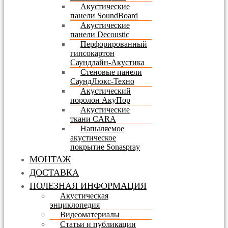
Акустические
панели SoundBoard
Акустические
панели Decoustic
Перфорированный
гипсокартон
Саундлайн-Акустика
Стеновые панели
СаундЛюкс-Техно
Акустический
поролон АкуПор
Акустические
ткани CARA
Напыляемое
акустическое
покрытие Sonaspray
МОНТАЖ
ДОСТАВКА
ПОЛЕЗНАЯ ИНФОРМАЦИЯ
Акустическая
энциклопедия
Видеоматериалы
Статьи и публикации