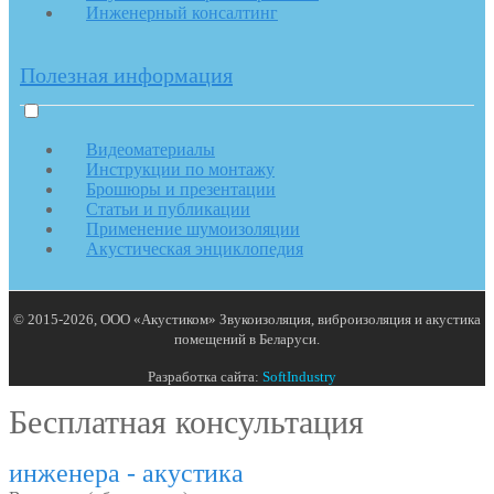
Инженерный консалтинг
Полезная информация
Видеоматериалы
Инструкции по монтажу
Брошюры и презентации
Статьи и публикации
Применение шумоизоляции
Акустическая энциклопедия
© 2015-2026, ООО «Акустиком» Звукоизоляция, виброизоляция и акустика
помещений в Беларуси.
Разработка сайта:
SoftIndustry
Бесплатная консультация
инженера - акустика