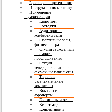
Брошюры и презентации
Инструкции по монтажу
Применение
шумоизоляции
Квартиры
Коттеджи
Аудитории и
конференц-залы
Спортивные залы,
фитнесы и spa
Студии звукозаписи
и комнаты
прослушивания
Студии
телерадиовещания и
съемочные павильоны
Торгово-
развлекательные
комплексы
Вокзалы и
аэропорты
Гостиницы и отели
Кинотеатры
Концертные и